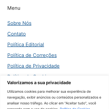
Menu
Sobre Nós
Contato
Política Editorial
Política de Correções
Política de Privacidade
Política de Cookies
Valorizamos a sua privacidade
Termos de Uso
Utilizamos cookies para melhorar sua experiência de
navegação, exibir anúncios ou conteúdos personalizados e
Aviso Legal (Disclaimer)
analisar nosso tráfego. Ao clicar em "Aceitar tudo", você
concorda com o uso de cookies.
Política de Cookies