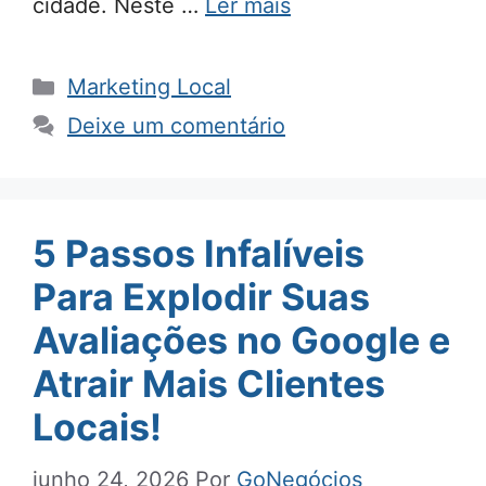
cidade. Neste …
Ler mais
Categorias
Marketing Local
Deixe um comentário
5 Passos Infalíveis
Para Explodir Suas
Avaliações no Google e
Atrair Mais Clientes
Locais!
junho 24, 2026
Por
GoNegócios