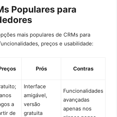
s Populares para
dedores
pções mais populares de CRMs para
uncionalidades, preços e usabilidade:
Preços
Prós
Contras
atuito;
Interface
Funcionalidades
lanos
amigável,
avançadas
agos a
versão
apenas nos
rtir de
gratuita