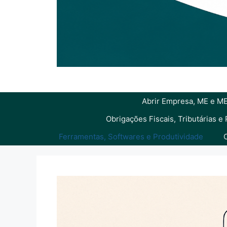
Abrir Empresa, ME e ME
Obrigações Fiscais, Tributárias e
Ferramentas, Softwares e Produtividade